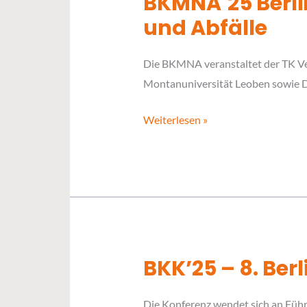
BKMNA´25 Berli
BKMNA
´25
und Abfälle
Berliner
Konferenz
Die BKMNA veranstaltet der TK V
Mineralische
Montanuniversität Leoben sowie Dr
Nebenprodukte
und
Weiterlesen »
Abfälle
BKK’25 – 8. Be
BKK’25
–
Die Konferenz wendet sich an Führ
8.