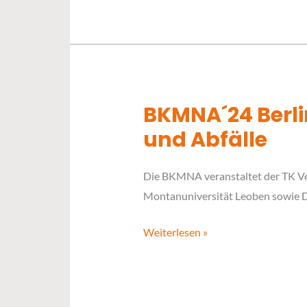
BKMNA´24 Berli
BKMNA
´24
und Abfälle
Berliner
Konferenz
Die BKMNA veranstaltet der TK V
Mineralische
Montanuniversität Leoben sowie Dr
Nebenprodukte
und
Weiterlesen »
Abfälle