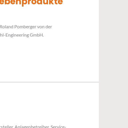
 Nebenprodukte
 Roland Pomberger von der
tahl-Engineering GmbH.
eller, Anlagenbetreiber, Service-