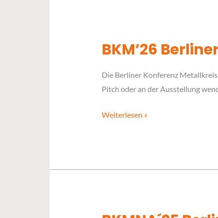
BKM’26 Berliner
BKM’26
Berliner
Die Berliner Konferenz Metallkreisl
Konferenz
Pitch oder an der Ausstellung wend
Metallkreisläufe
Weiterlesen »