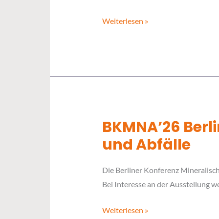
und
Weiterlesen »
Energie
BKMNA’26 Berli
BKMNA’26
Berliner
und Abfälle
Konferenz
Mineralische
Die Berliner Konferenz Mineralisch
Nebenprodukte
Bei Interesse an der Ausstellung w
und
Abfälle
Weiterlesen »