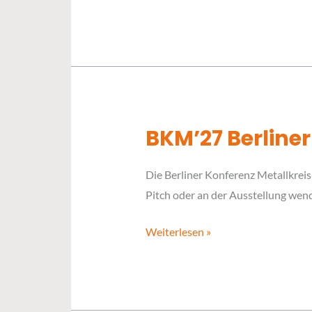
BKM’27 Berliner
BKM’27
Berliner
Die Berliner Konferenz Metallkreisl
Konferenz
Pitch oder an der Ausstellung wend
Metallkreisläufe
Weiterlesen »