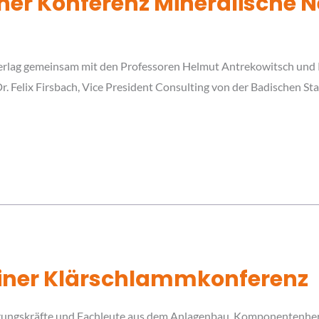
ner Konferenz Mineralische
erlag gemeinsam mit den Professoren Helmut Antrekowitsch und
. Felix Firsbach, Vice President Consulting von der Badischen S
rliner Klärschlammkonferenz
ungskräfte und Fachleute aus dem Anlagenbau, Komponentenherst