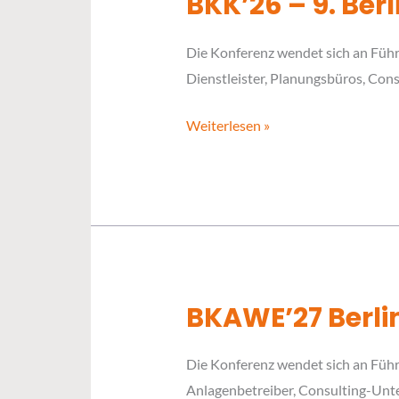
BKK’26 – 9. Be
BKK’26
–
Die Konferenz wendet sich an Führ
9.
Dienstleister, Planungsbüros, Co
Berliner
Klärschlammkonferenz
Weiterlesen »
BKAWE’27 Berli
BKAWE’27
Berliner
Die Konferenz wendet sich an Führ
Konferenz
Anlagenbetreiber, Consulting-Unt
Abfallwirtschaft