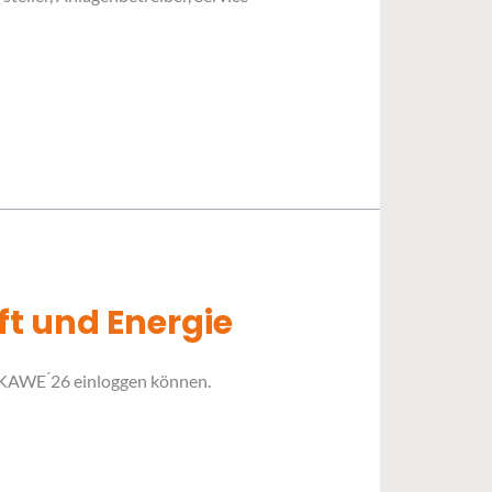
ft und Energie
 BKAWE ́26 einloggen können.