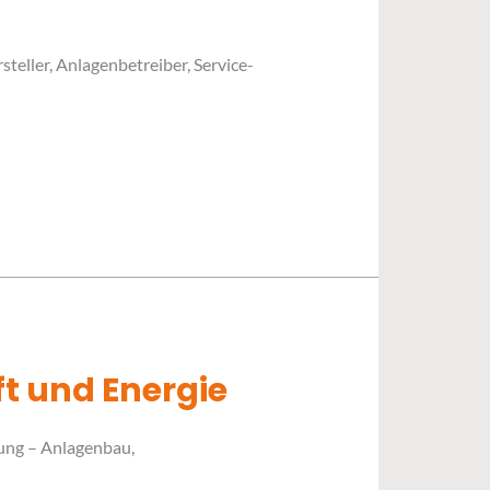
eller, Anlagenbetreiber, Service-
t und Energie
nung – Anlagenbau,