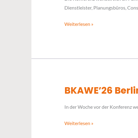
Dienstleister, Planungsbüros, Co
Berliner
Klärschlammkonferenz
Weiterlesen »
BKAWE’26 Berli
BKAWE’26
Berliner
In der Woche vor der Konferenz wer
Konferenz
Abfallwirtschaft
Weiterlesen »
und
Energie