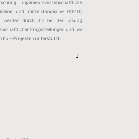
hung ingenieurswissenschaftliche
 kleine und mittelständische (KMU)
n werden durch ihn bei der Lösung
enschaftlicher Fragestellungen und bei
 FuE-Projekten unterstützt.
L
i
n
k
e
d
i
n