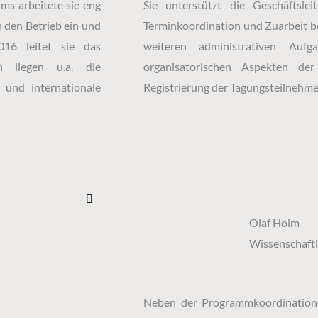
ms arbeitete sie eng
Sie unterstützt die Geschäftsle
n den Betrieb ein und
Terminkoordination und Zuarbeit 
2016 leitet sie das
weiteren administrativen Auf
h liegen u.a. die
organisatorischen Aspekten de
 und internationale
Registrierung der Tagungsteilnehmer
L
i
n
Olaf Holm
k
e
Wissenschaftli
d
i
n
Neben der Programmkoordination