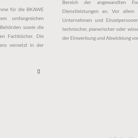
Bereich der angewandten Forsc
ramme für die BKAWE
Dienstleistungen an. Vor allem
m umfangreichen
Unternehmen und Einzelpersone
 Behörden sowie die
technischer, planerischer oder wiss
en Fachbücher. Die
der Einwerbung und Abwicklung von
ens vernetzt in der
L
i
n
k
e
d
i
n