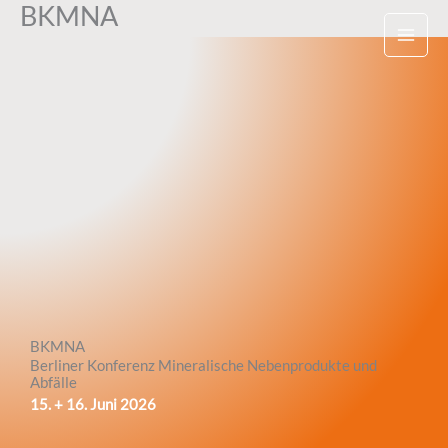
BKMNA
Zum
Inhalt
springen
BKMNA
Berliner Konferenz Mineralische Nebenprodukte und
Abfälle
15. + 16. Juni 2026