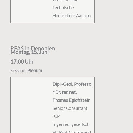
Technische
Hochschule Aachen
PFAS in Deponien
Montag, 15. Juni
17:00 Uhr
Session:
Plenum
Dipl.‑Geol. Professo
r Dr. rer. nat.
Thomas Egloffstein
Senior Consultant
ICP
Ingenieurgesellsch
aft Prof. Czurda und