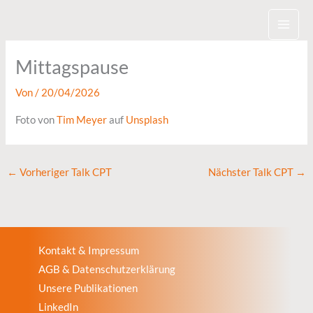
Zum
Inhalt
springen
Mittagspause
Von
/
20/04/2026
Foto von
Tim Meyer
auf
Unsplash
←
Vorheriger Talk CPT
Nächster Talk CPT
→
Kontakt & Impressum
AGB & Datenschutzerklärung
Unsere Publikationen
LinkedIn