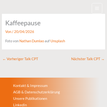
Zum
Inhalt
springen
Kaffeepause
Von
/
20/04/2026
Foto von
Nathan Dumlao
auf
Unsplash
←
Vorheriger Talk CPT
Nächster Talk CPT
→
Kontakt & Impressum
AGB & Datenschutzerklärung
Unsere Publikationen
LinkedIn