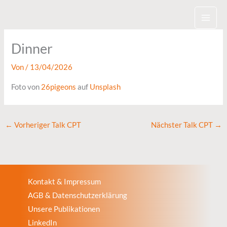
Zum
Inhalt
springen
Dinner
Von
/
13/04/2026
Foto von
26pigeons
auf
Unsplash
←
Vorheriger Talk CPT
Nächster Talk CPT
→
Kontakt & Impressum
AGB & Datenschutzerklärung
Unsere Publikationen
LinkedIn