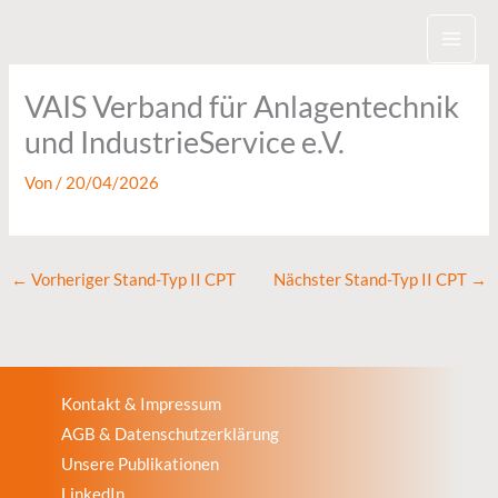
Zum
Inhalt
springen
VAIS Verband für Anlagentechnik
und IndustrieService e.V.
Von
/
20/04/2026
←
Vorheriger Stand-Typ II CPT
Nächster Stand-Typ II CPT
→
Kontakt & Impressum
AGB & Datenschutzerklärung
Unsere Publikationen
LinkedIn