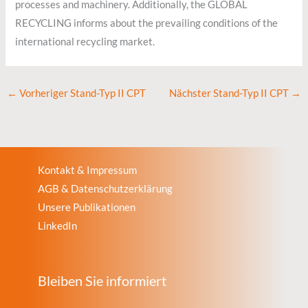
processes and machinery. Additionally, the GLOBAL
RECYCLING informs about the prevailing conditions of the
international recycling market.
←
Vorheriger Stand-Typ II CPT
Nächster Stand-Typ II CPT
→
Kontakt & Impressum
AGB & Datenschutzerklärung
Unsere Publikationen
LinkedIn
Bleiben Sie informiert