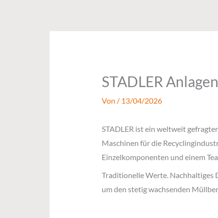
Zum
Inhalt
springen
STADLER Anlage
Von
/
13/04/2026
STADLER ist ein weltweit gefragte
Maschinen für die Recyclingindustr
Einzelkomponenten und einem Team 
Traditionelle Werte. Nachhaltiges
um den stetig wachsenden Müllber