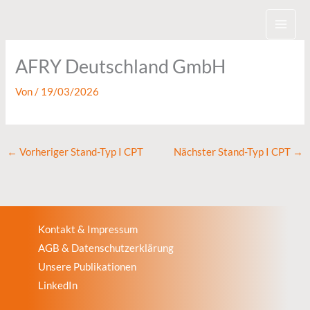
Zum
Inhalt
springen
AFRY Deutschland GmbH
Von
/
19/03/2026
←
Vorheriger Stand-Typ I CPT
Nächster Stand-Typ I CPT
→
Kontakt & Impressum
AGB & Datenschutzerklärung
Unsere Publikationen
LinkedIn