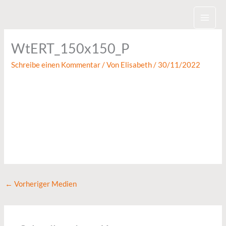
Zum
Inhalt
springen
WtERT_150x150_P
Schreibe einen Kommentar
/ Von
Elisabeth
/
30/11/2022
←
Vorheriger Medien