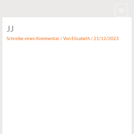
Zum
Inhalt
springen
JJ
Schreibe einen Kommentar
/ Von
Elisabeth
/
21/12/2023