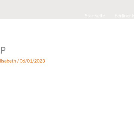
Startseite
Berliner
_P
lisabeth
/
06/01/2023