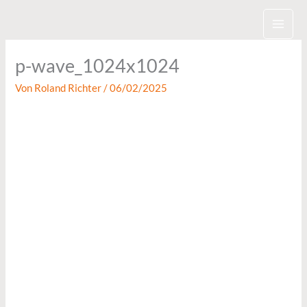
Zum
Inhalt
springen
p-wave_1024x1024
Von
Roland Richter
/
06/02/2025