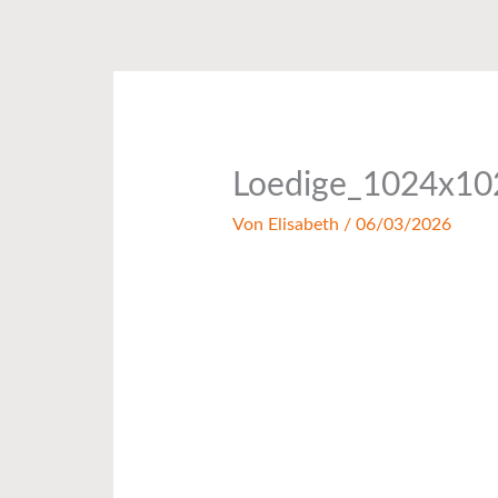
Zum
Inhalt
springen
Loedige_1024x10
Von
Elisabeth
/
06/03/2026