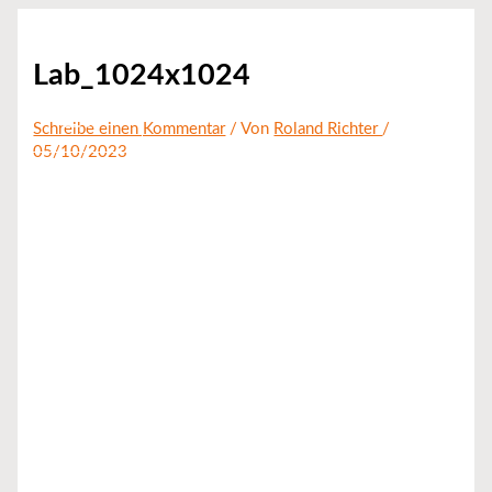
Zum
Inhalt
springen
Lab_1024x1024
Schreibe einen Kommentar
/ Von
Roland Richter
/
05/10/2023