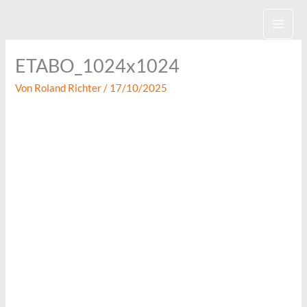
Zum
Inhalt
springen
ETABO_1024x1024
Von
Roland Richter
/
17/10/2025