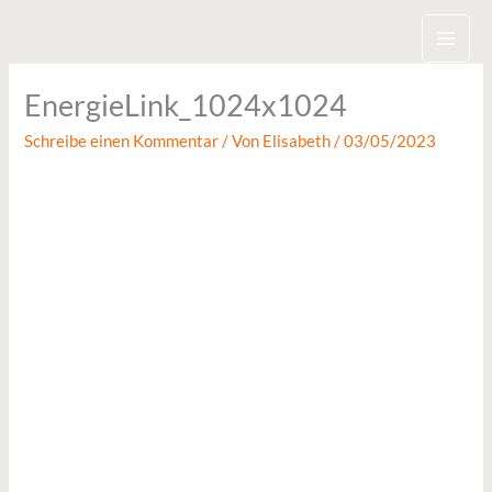
Zum
Inhalt
springen
EnergieLink_1024x1024
Schreibe einen Kommentar
/ Von
Elisabeth
/
03/05/2023