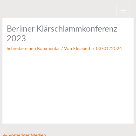
Zum
Inhalt
springen
Berliner Klärschlammkonferenz
2023
Schreibe einen Kommentar
/ Von
Elisabeth
/
03/01/2024
←
Vorheriger Medien