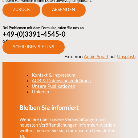
diesem Fall werden meine Daten unverzüglich gelöscht.
ZURÜCK
ABSENDEN
Bei Problemen mit dem Formular, rufen Sie uns an
+49-(0)3391-4545-0
oder
SCHREIBEN SIE UNS
Foto von
Annie Spratt
auf
Unsplash
Kontakt & Impressum
AGB & Datenschutzerklärung
Unsere Publikationen
LinkedIn
Bleiben Sie informiert
Wenn Sie über unsere Veranstaltungen und
neuesten Veröffentlichungen informiert werden
wollen, melden Sie sich für unseren Newsletter
an.