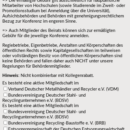
=> Die ermäßigte Gebühr gilt ausschließlich für hauptamtliche
Mitarbeiter von Hochschulen (sowie Studierende im Zweit- oder
Promotionsstudium bei Anmeldung über die Universität),
Aufsichtsbehörden und Behörden mit genehmigungsrechtlichem
Bezug zur Konferenz im engeren Sinne.
=> Auch Mitglieder des Beirats können sich zur ermäßigten
Gebühr für die jeweilige Konferenz anmelden.
Regiebetriebe, Eigenbetriebe, Anstalten und Körperschaften des
öffentlichen Rechts sowie Kapitalgesellschaften im teilweisen
oder vollständigen Besitz von öffentlichen Körperschaften sind
keine Behörden und fallen daher auch NICHT unter unsere
Regelungen für Behördenmitglieder.
Hinweis
: Nicht kombinierbar mit Kollegenrabatt.
Es besteht eine aktive Mitgliedschaft im
Verband Deutscher Metallhändler und Recycler e.V. (VDM)
Bundesvereinigung Deutscher Stahl- und
Recyclingunternehmen e.V. (BDSV)
Es besteht eine aktive Mitgliedschaft im
Bundesvereinigung Deutscher Stahl- und
Recyclingunternehmen e.V. (BDSV)
Bundesvereinigung Recycling-Baustoffe e. V. (BRB)
Entsorgergemeinschaft der Deutschen Entsorgungswirtschaft