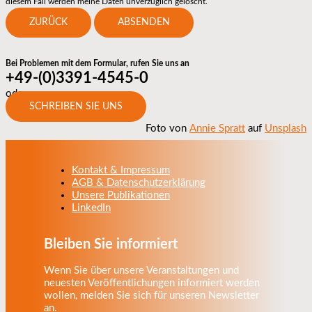
diesem Fall werden meine Daten unverzüglich gelöscht.
ZURÜCK
ABSENDEN
Bei Problemen mit dem Formular, rufen Sie uns an
+49-(0)3391-4545-0
oder
SCHREIBEN SIE UNS
Foto von
Annie Spratt
auf
Unsplash
Kontakt & Impressum
AGB & Datenschutzerklärung
Unsere Publikationen
LinkedIn
Bleiben Sie informiert
Wenn Sie über unsere Veranstaltungen und
neuesten Veröffentlichungen informiert werden
wollen, melden Sie sich für unseren Newsletter
an.