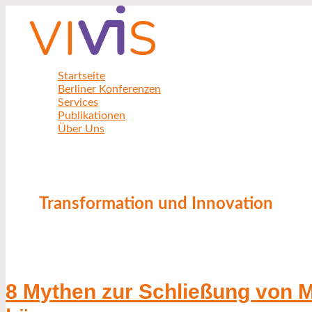
Zum
8
Schnelle
Die
Inhalt
Mythen
und
Transformation
springen
zur
Präzise
der
Schließung
Inline-
Metallproduktion:
von
Analytik
Digitale
Metallkreisläufen
zur
Innovationen
Startseite
–
Prozessoptimierung
für
Berliner Konferenzen
und
im
eine
Services
was
Metallrecycling
zirkuläre
Publikationen
wir
Wirtschaft
Über Uns
daraus
lernen
können
Transformation und Innovation
8 Mythen zur Schließung von M