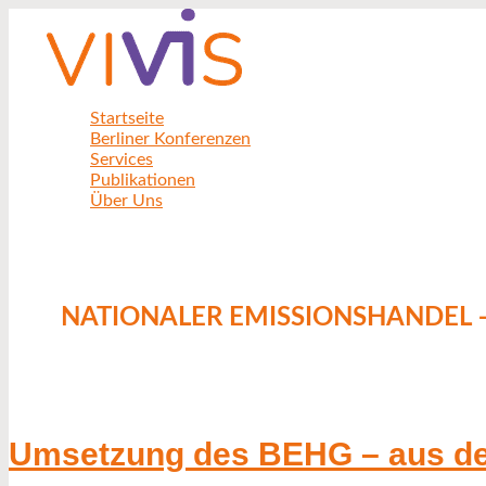
Zum
Umsetzung
Umsetzung
Inhalt
des
des
springen
BEHG
BEHG
–
–
aus
aus
der
der
Startseite
Sicht
Sicht
Berliner Konferenzen
der
der
Services
Kommunen
Betreiber
Publikationen
Über Uns
NATIONALER EMISSIONSHANDEL 
Umsetzung des BEHG – aus d