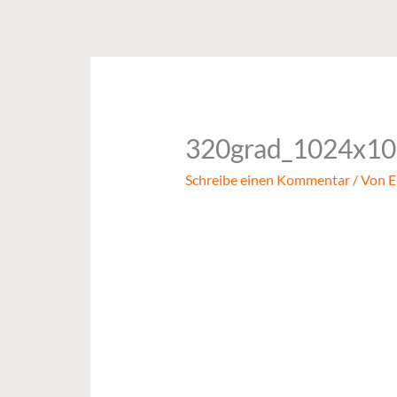
Zum
Inhalt
springen
320grad_1024x1
Schreibe einen Kommentar
/ Von
E