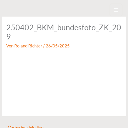
Zum
Inhalt
springen
250402_BKM_bundesfoto_ZK_20
9
Von
Roland Richter
/
26/05/2025
←
Vorheriger Medien