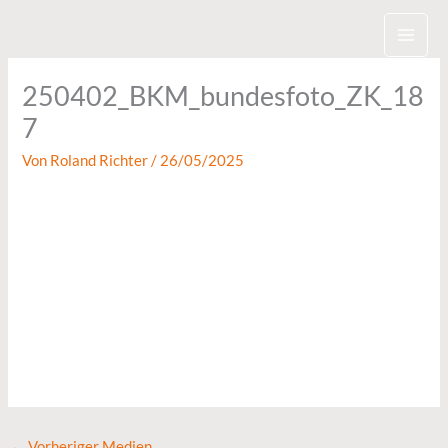
Zum
Inhalt
springen
250402_BKM_bundesfoto_ZK_18
7
Von
Roland Richter
/
26/05/2025
←
Vorheriger Medien