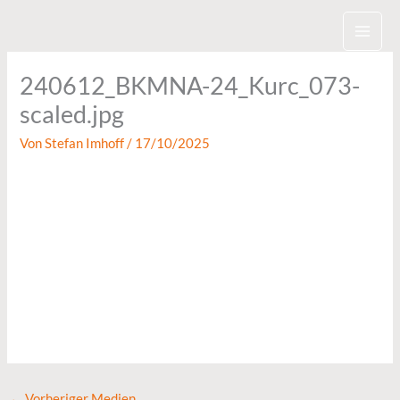
Zum
Inhalt
springen
240612_BKMNA-24_Kurc_073-
scaled.jpg
Von
Stefan Imhoff
/
17/10/2025
←
Vorheriger Medien