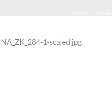
Startseite
Berliner
A_ZK_284-1-scaled.jpg