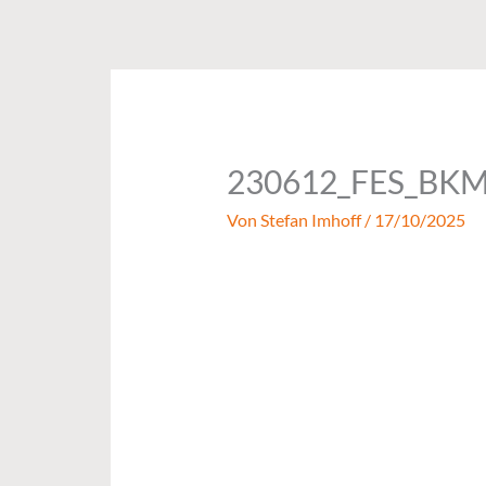
Zum
Inhalt
springen
230612_FES_BKMN
Von
Stefan Imhoff
/
17/10/2025