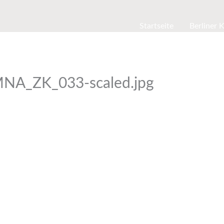
Startseite
Berliner 
NA_ZK_033-scaled.jpg