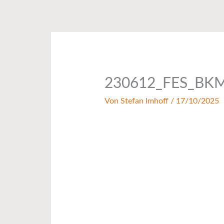
Zum
Inhalt
springen
230612_FES_BKM
Von
Stefan Imhoff
/
17/10/2025