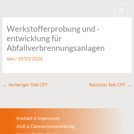
Zum
Inhalt
springen
Werkstofferprobung und -
entwicklung für
Abfallverbrennungsanlagen
Von
/
19/03/2026
←
Vorheriger Talk CPT
Nächster Talk CPT
→
Kontakt & Impressum
AGB & Datenschutzerklärung