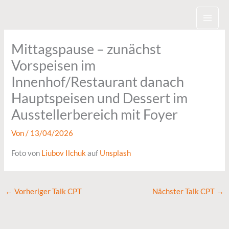
Zum
Inhalt
springen
Mittagspause – zunächst
Vorspeisen im
Innenhof/Restaurant danach
Hauptspeisen und Dessert im
Ausstellerbereich mit Foyer
Von
/
13/04/2026
Foto von
Liubov Ilchuk
auf
Unsplash
←
Vorheriger Talk CPT
Nächster Talk CPT
→