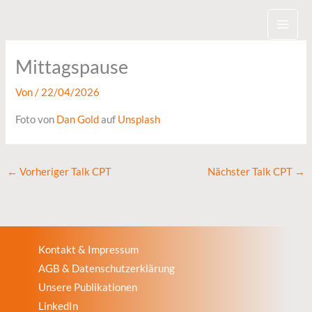
Zum
Inhalt
springen
Mittagspause
Von
/
22/04/2026
Foto von
Dan Gold
auf
Unsplash
←
Vorheriger Talk CPT
Nächster Talk CPT
→
Kontakt & Impressum
AGB & Datenschutzerklärung
Unsere Publikationen
LinkedIn