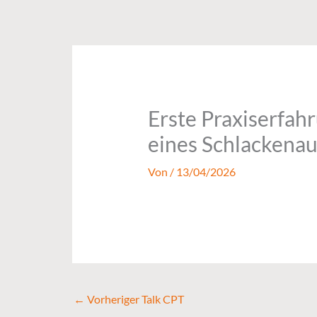
Zum
Inhalt
springen
Erste Praxiserfah
eines Schlackenau
Von
/
13/04/2026
←
Vorheriger Talk CPT