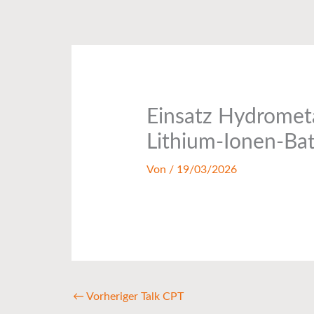
Zum
Inhalt
springen
Einsatz Hydrometa
Lithium-Ionen-Bat
Von
/
19/03/2026
←
Vorheriger Talk CPT