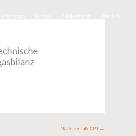
 Konferenzen
Services
Publikationen
Über Uns
echnische
gasbilanz
Nächster Talk CPT
→