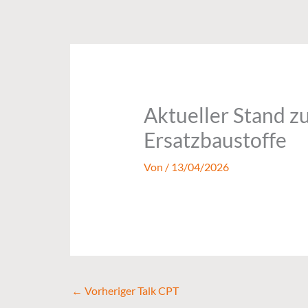
Zum
Inhalt
springen
Aktueller Stand z
Ersatzbaustoffe
Von
/
13/04/2026
←
Vorheriger Talk CPT