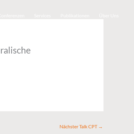
 Konferenzen
Services
Publikationen
Über Uns
ralische
Nächster Talk CPT
→