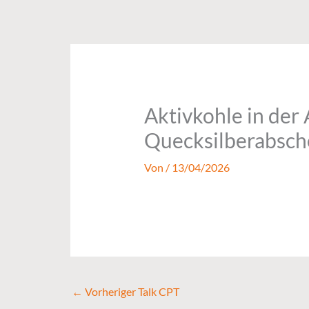
Zum
Inhalt
springen
Aktivkohle in der
Quecksilberabsche
Von
/
13/04/2026
←
Vorheriger Talk CPT