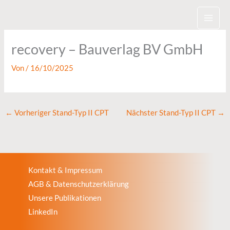
Zum
Inhalt
springen
recovery – Bauverlag BV GmbH
Von
/
16/10/2025
←
Vorheriger Stand-Typ II CPT
Nächster Stand-Typ II CPT
→
Kontakt & Impressum
AGB & Datenschutzerklärung
Unsere Publikationen
LinkedIn