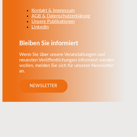
Kontakt & Impressum
AGB & Datenschutzerklärung
Unsere Publikationen
LinkedIn
Bleiben Sie informiert
Wenn Sie über unsere Veranstaltungen und
neuesten Veröffentlichungen informiert werden
wollen, melden Sie sich für unseren Newsletter
an.
NEWSLETTER