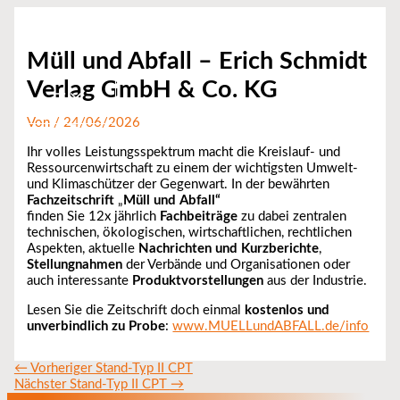
Zum
Inhalt
springen
Müll und Abfall – Erich Schmidt
Verlag GmbH & Co. KG
Von
/
24/06/2026
Ihr volles Leistungsspektrum macht die Kreislauf- und
Ressourcenwirtschaft zu einem der wichtigsten Umwelt-
und Klimaschützer der Gegenwart. In der bewährten
Fachzeitschrift
„
Müll und Abfall“
finden Sie 12x jährlich
Fachbeiträge
zu dabei zentralen
technischen, ökologischen, wirtschaftlichen, rechtlichen
Aspekten, aktuelle
Nachrichten und Kurzberichte
,
Stellungnahmen
der Verbände und Organisationen oder
auch interessante
Produktvorstellungen
aus der Industrie.
Lesen Sie die Zeitschrift doch einmal
kostenlos und
unverbindlich
zu Probe
:
www.MUELLundABFALL.de/info
←
Vorheriger Stand-Typ II CPT
Nächster Stand-Typ II CPT
→