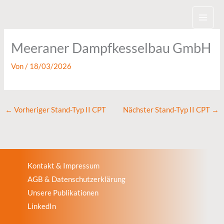
Zum
Inhalt
springen
Meeraner Dampfkesselbau GmbH
Von
/
18/03/2026
←
Vorheriger Stand-Typ II CPT
Nächster Stand-Typ II CPT
→
Kontakt & Impressum
AGB & Datenschutzerklärung
Unsere Publikationen
LinkedIn