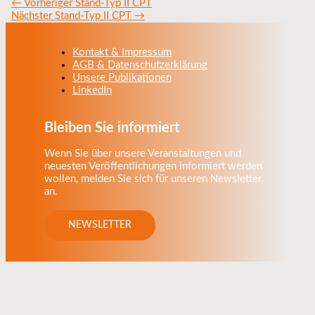
←
Vorheriger Stand-Typ II CPT
Nächster Stand-Typ II CPT
→
Kontakt & Impressum
AGB & Datenschutzerklärung
Unsere Publikationen
LinkedIn
Bleiben Sie informiert
Wenn Sie über unsere Veranstaltungen und
neuesten Veröffentlichungen informiert werden
wollen, melden Sie sich für unseren Newsletter
an.
NEWSLETTER