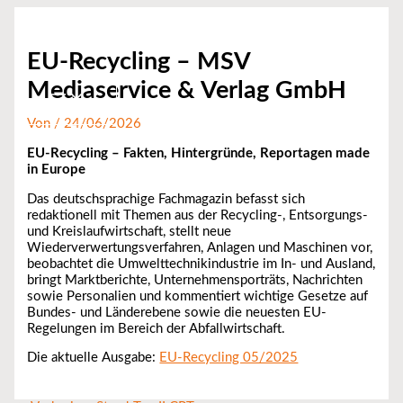
Zum
Inhalt
springen
EU-Recycling – MSV
Mediaservice & Verlag GmbH
Von
/
24/06/2026
EU-Recycling – Fakten, Hintergründe, Reportagen made
in Europe
Das deutschsprachige Fachmagazin befasst sich
redaktionell mit Themen aus der Recycling-, Entsorgungs-
und Kreislaufwirtschaft, stellt neue
Wiederverwertungsverfahren, Anlagen und Maschinen vor,
beobachtet die Umwelttechnikindustrie im In- und Ausland,
bringt Marktberichte, Unternehmensporträts, Nachrichten
sowie Personalien und kommentiert wichtige Gesetze auf
Bundes- und Länderebene sowie die neuesten EU-
Regelungen im Bereich der Abfallwirtschaft.
Die aktuelle Ausgabe:
EU-Recycling 05/2025