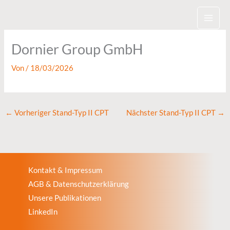
Zum
Inhalt
springen
Dornier Group GmbH
Von
/
18/03/2026
←
Vorheriger Stand-Typ II CPT
Nächster Stand-Typ II CPT
→
Kontakt & Impressum
AGB & Datenschutzerklärung
Unsere Publikationen
LinkedIn