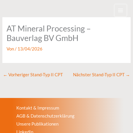
Zum
Inhalt
springen
AT Mineral Processing –
Bauverlag BV GmbH
Von
/
13/04/2026
←
Vorheriger Stand-Typ II CPT
Nächster Stand-Typ II CPT
→
Kontakt & Impressum
AGB & Datenschutzerklärung
Unsere Publikationen
LinkedIn