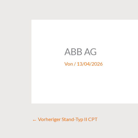
Zum
Inhalt
springen
ABB AG
Von
/
13/04/2026
←
Vorheriger Stand-Typ II CPT