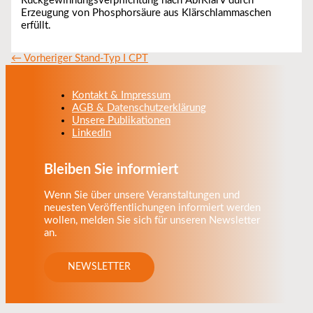
Rückgewinnungsverpflichtung nach AbfKlärV durch
Erzeugung von Phosphorsäure aus Klärschlammaschen
erfüllt.
←
Vorheriger Stand-Typ I CPT
Kontakt & Impressum
AGB & Datenschutzerklärung
Unsere Publikationen
LinkedIn
Bleiben Sie informiert
Wenn Sie über unsere Veranstaltungen und
neuesten Veröffentlichungen informiert werden
wollen, melden Sie sich für unseren Newsletter
an.
NEWSLETTER