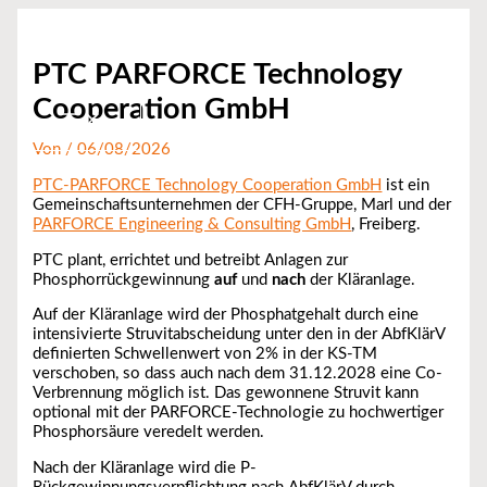
Zum
Inhalt
springen
PTC PARFORCE Technology
Cooperation GmbH
Von
/
06/08/2026
PTC-PARFORCE Technology Cooperation GmbH
ist ein
Gemeinschaftsunternehmen der CFH-Gruppe, Marl und der
PARFORCE Engineering & Consulting GmbH
, Freiberg.
PTC plant, errichtet und betreibt Anlagen zur
Phosphorrückgewinnung
auf
und
nach
der Kläranlage.
Auf der Kläranlage wird der Phosphatgehalt durch eine
intensivierte Struvitabscheidung unter den in der AbfKlärV
definierten Schwellenwert von 2% in der KS-TM
verschoben, so dass auch nach dem 31.12.2028 eine Co-
Verbrennung möglich ist. Das gewonnene Struvit kann
optional mit der PARFORCE-Technologie zu hochwertiger
Phosphorsäure veredelt werden.
Nach der Kläranlage wird die P-