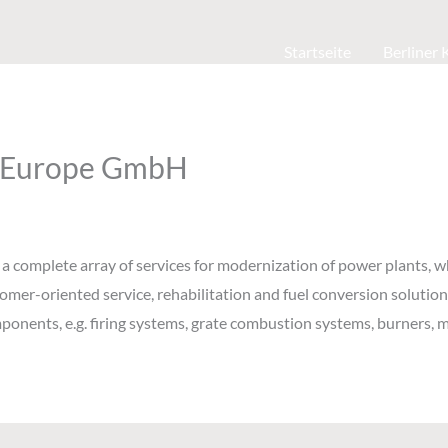
Startseite
Berliner
r Europe GmbH
a complete array of services for modernization of power plants, whic
mer-oriented service, rehabilitation and fuel conversion solutions f
onents, e.g. firing systems, grate combustion systems, burners, mi