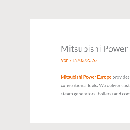
Zum
Inhalt
springen
Mitsubishi Powe
Von
/
19/03/2026
Mitsubishi Power Europe
provides 
conventional fuels. We deliver custo
steam generators (boilers) and comp