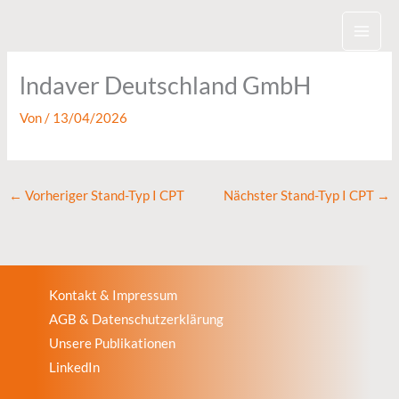
Zum
Inhalt
springen
lndaver Deutschland GmbH
Von
/
13/04/2026
←
Vorheriger Stand-Typ I CPT
Nächster Stand-Typ I CPT
→
Kontakt & Impressum
AGB & Datenschutzerklärung
Unsere Publikationen
LinkedIn