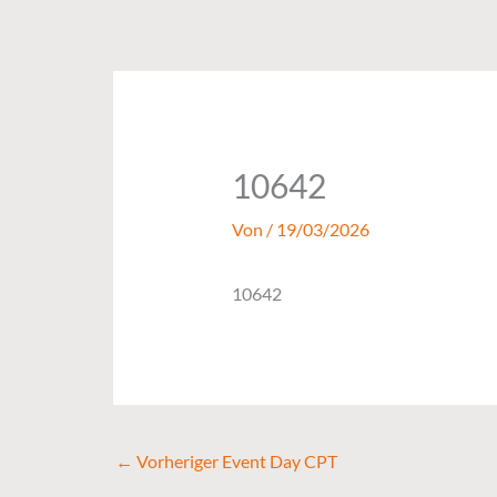
Zum
Inhalt
springen
10642
Von
/
19/03/2026
10642
←
Vorheriger Event Day CPT