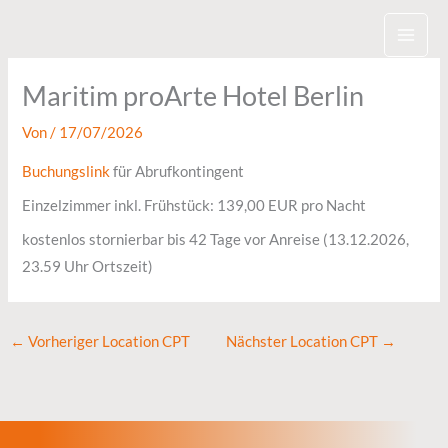
Zum
Inhalt
springen
Maritim proArte Hotel Berlin
Von
/
17/07/2026
Buchungslink
für Abrufkontingent
Einzelzimmer inkl. Frühstück: 139,00 EUR pro Nacht
kostenlos stornierbar bis 42 Tage vor Anreise (13.12.2026,
23.59 Uhr Ortszeit)
←
Vorheriger Location CPT
Nächster Location CPT
→