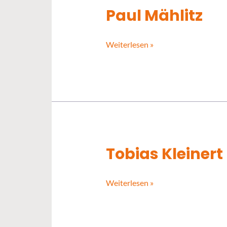
Paul Mählitz
Paul
Mählitz
Weiterlesen »
Tobias Kleinert
Tobias
Kleinert
Weiterlesen »