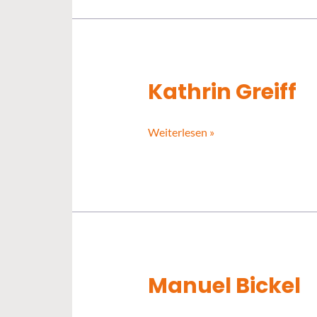
Kathrin Greiff
Kathrin
Greiff
Weiterlesen »
Manuel Bickel
Manuel
Bickel