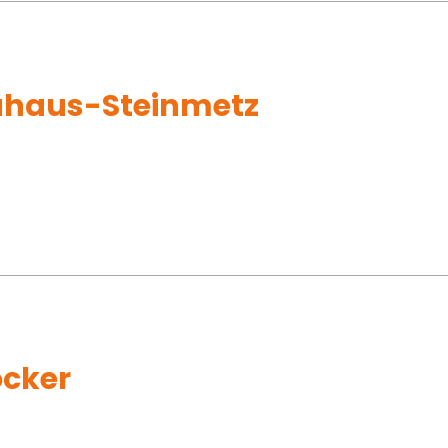
uhaus-Steinmetz
öcker