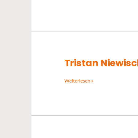
Tristan Niewis
Tristan
Niewisch
Weiterlesen »