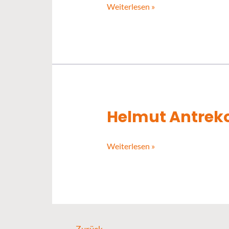
Weiterlesen »
Helmut Antrek
Helmut
Antrekowitsch
Weiterlesen »