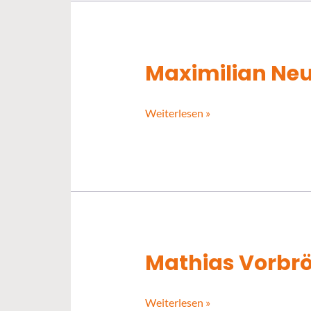
Maximilian Ne
Maximilian
Neuhaus-
Steinmetz
Weiterlesen »
Mathias Vorbr
Mathias
Vorbröcker
Weiterlesen »