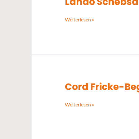
Lando Schebsd
Lando
Schebsdat
Weiterlesen »
Cord Fricke-B
Cord
Fricke-
Begemann
Weiterlesen »